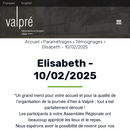
Aller
Outils
Français
English
au
personnels
contenu.
|
Aller
à

la
navigation
Accueil
›
Paramétrages
›
Témoignages
›
Elisabeth - 10/02/2025
Elisabeth -
10/02/2025
"Un grand merci pour votre accueil et pour la qualité de
l’organisation de la journée d’hier à Valpré ; tout s’est
parfaitement déroulé !
Les participants à notre Assemblée Régionale ont
beaucoup apprécié les lieux et le repas.
Nous espérons avoir la possibilité de revenir pour nos