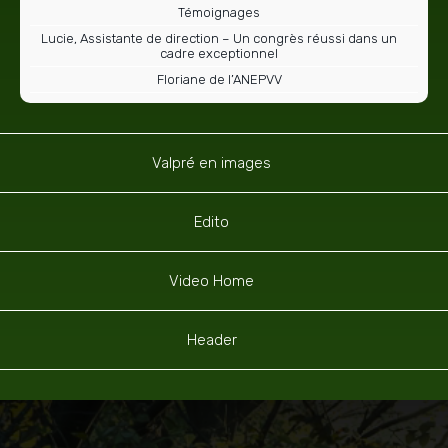
Témoignages
Lucie, Assistante de direction – Un congrès réussi dans un
cadre exceptionnel
Floriane de l’ANEPVV
Valpré en images
Edito
Video Home
Header