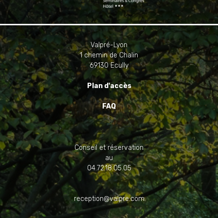
Valpré-Lyon
1 chemin de Chalin
69130 Ecully
Plan d'accès
FAQ
Conseil et réservation
au
04.72.18.05.05
reception@valpre.com