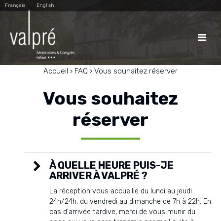
Aller
Outils
Français
English
au
personnels
contenu.
|
Aller
à

la
navigation
Accueil
›
FAQ
›
Vous souhaitez réserver
Vous souhaitez
réserver
À QUELLE HEURE PUIS-JE
ARRIVER À VALPRÉ ?
La réception vous accueille du lundi au jeudi
24h/24h, du vendredi au dimanche de 7h à 22h. En
cas d'arrivée tardive, merci de vous munir du