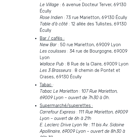
Le Village
: 6 avenue Docteur Terver, 69130
Écully
Rose Indien
: 73 rue Marietton, 69130 Écully
Table d'à côté
: 12 allée des Tullistes, 69130
Écully
Bar / cafés :
New Bar
: 50 rue Marietton, 69009 Lyon
Les coulisses
: 34 rue de Bourgogne, 69009
Lyon
Wallace Pub
: 8 Rue de la Claire, 69009 Lyon
Les 3 Brasseurs
: 8 chemin de Pontet et
Crases, 69130 Écully
Tabac
:
Tabac Le Marietton
:
107 Rue Marietton,
69009 Lyon – ouvert de 7h30 à 0h.
Supermarché/superettes :
Carrefour Express
:
111 Rue Marietton, 69009
Lyon – ouvert de 6h à 21h
E. Leclerc Drive Lyon 9e
:
11 bis Av. Sidoine
Apollinaire, 69009 Lyon – ouvert de 8h30 à