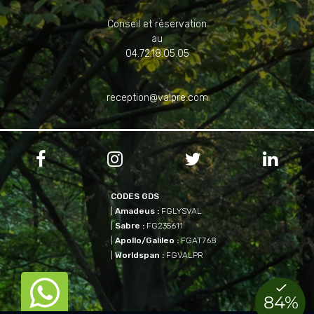
Conseil et réservation
au
04.72.18.05.05
reception@valpre.com




CODES GDS
|
Amadeus :
FGLYSVAL
|
Sabre :
FG235611
|
Apollo/Galileo :
FGAT768
|
Worldspan :
FGVALPR
