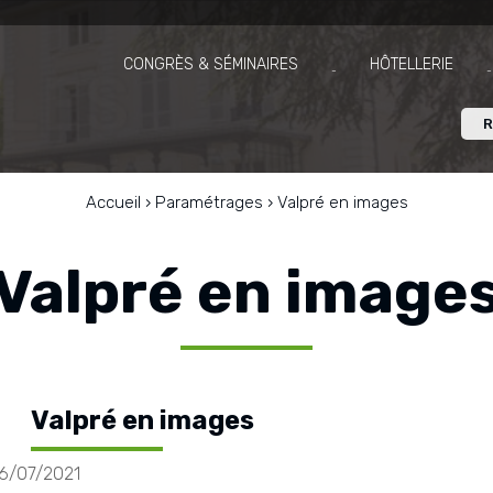
CONGRÈS & SÉMINAIRES
HÔTELLERIE
R
Accueil
›
Paramétrages
›
Valpré en images
Valpré en image
Valpré en images
6/07/2021