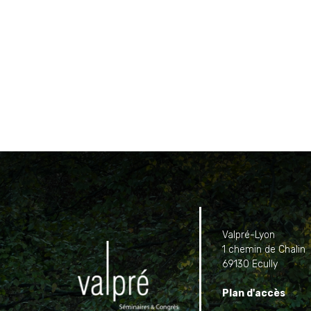
Valpré-Lyon
1 chemin de Chalin
69130 Ecully
Plan d'accès