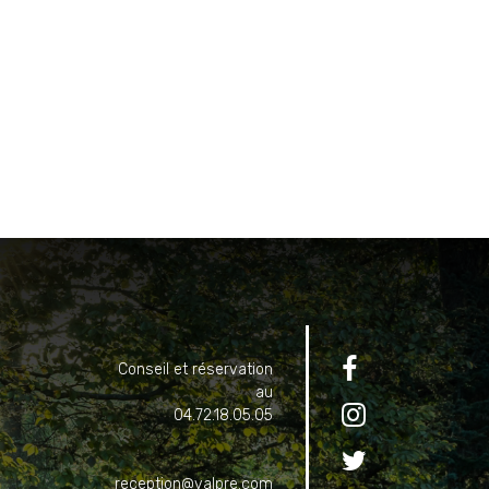

Conseil et réservation
au

04.72.18.05.05

reception@valpre.com