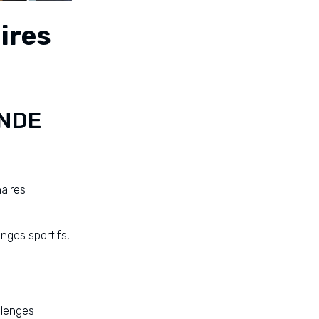
ires
ANDE
aires
nges sportifs,
llenges