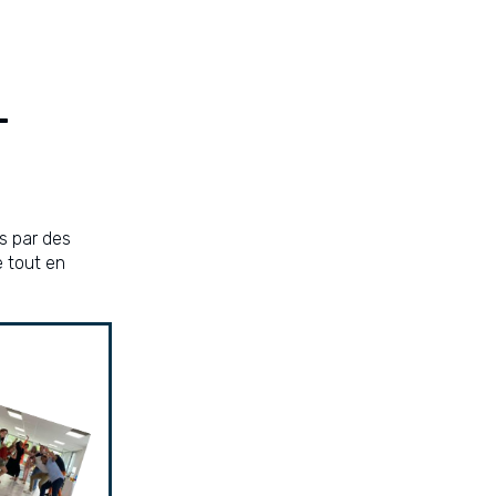
T
s par des
 tout en