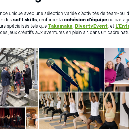
ience unique avec une sélection variée d’activités de team-buil
per des
soft skills
, renforcer la
cohésion d’équipe
ou partag
urs spécialisés tels que
Takamaka
,
DivertyEvent
, et
L'Ent
des jeux créatifs aux aventures en plein air, dans un cadre natu