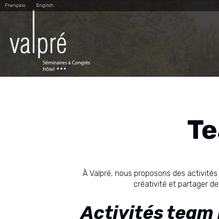
Aller
Outils
Français
English
au
personnels
contenu.
|
Aller
à
la
navigation
Te
À Valpré, nous proposons des activités 
créativité et partager d
Activités team