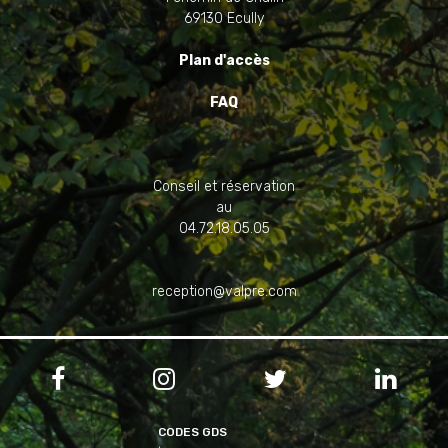
69130 Ecully
Plan d'accès
FAQ
Conseil et réservation
au
04.72.18.05.05
reception@valpre.com




CODES GDS