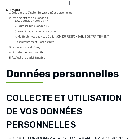
SOMMAIRE
Collecte et utilisation de vos données personnelles
Implémentation de « Cookies »
Que sont les « Cookies » ?
Pourquoi des « Cookies » ?
Paramétrage de votre navigateur
Manifester vos choix auprès du NOM DU RESPONSABLE DE TRAITEMENT
! Avertissement ! Cookies tiers
Licence de droit d’usage
Limitation de responsabilité
Application de la loi française
Données personnelles
COLLECTE ET UTILISATION
DE VOS DONNÉES
PERSONNELLES
Le NOM DU RESPONSABLE DE TRAITEMENT (RAISON SOCIALE