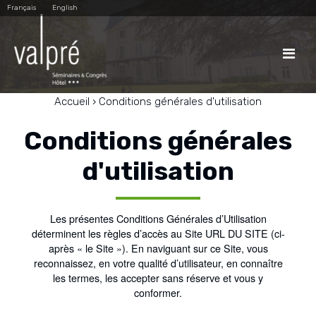
Aller
Outils
Français
English
au
personnels
contenu.
|
Aller
à

la
navigation
Accueil
›
Conditions générales d'utilisation
Conditions générales
d'utilisation
Les présentes Conditions Générales d’Utilisation
déterminent les règles d’accès au Site URL DU SITE (ci-
après « le Site »). En naviguant sur ce Site, vous
reconnaissez, en votre qualité d’utilisateur, en connaître
les termes, les accepter sans réserve et vous y
conformer.