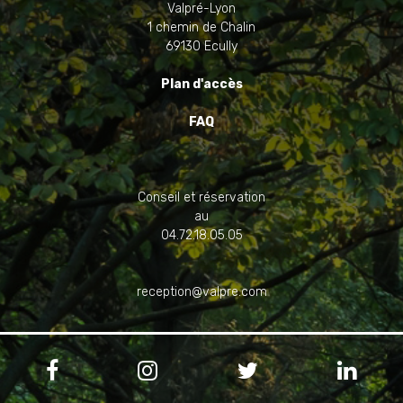
Valpré-Lyon
1 chemin de Chalin
69130 Ecully
Plan d'accès
FAQ
Conseil et réservation
au
04.72.18.05.05
reception@valpre.com



