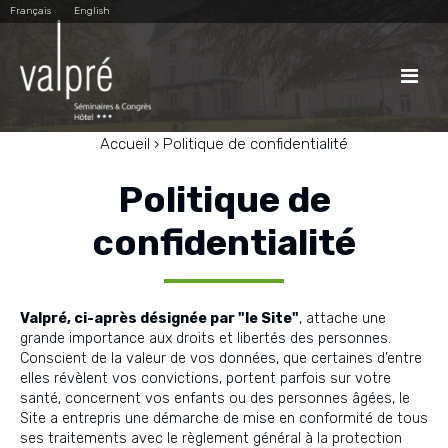
Aller
Outils
Français
English
au
personnels
contenu.
|
Aller
à

la
navigation
Accueil
›
Politique de confidentialité
Politique de
confidentialité
Valpré, ci-après désignée par "le Site"
, attache une
grande importance aux droits et libertés des personnes.
Conscient de la valeur de vos données, que certaines d’entre
elles révèlent vos convictions, portent parfois sur votre
santé, concernent vos enfants ou des personnes âgées, le
Site a entrepris une démarche de mise en conformité de tous
ses traitements avec le règlement général à la protection