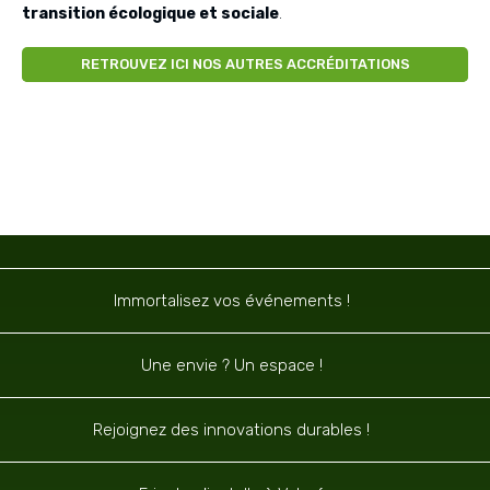
transition écologique et sociale
.
RETROUVEZ ICI NOS AUTRES ACCRÉDITATIONS
Navigation
Immortalisez vos événements !
Une envie ? Un espace !
Rejoignez des innovations durables !