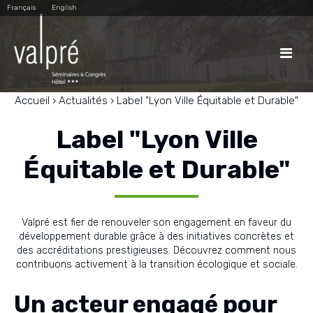
Aller
Outils
Français
English
au
personnels
contenu.
|
Aller
à

la
navigation
Accueil
›
Actualités
›
Label "Lyon Ville Équitable et Durable"
Label "Lyon Ville
Équitable et Durable"
Valpré est fier de renouveler son engagement en faveur du
développement durable grâce à des initiatives concrètes et
des accréditations prestigieuses. Découvrez comment nous
contribuons activement à la transition écologique et sociale.
Un acteur engagé pour