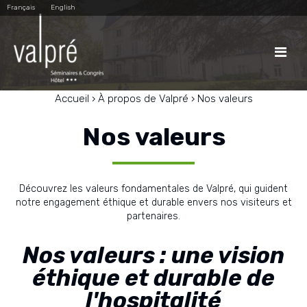
Aller
Outils
Français
English
au
personnels
contenu.
|
Aller
à

la
navigation
Accueil
›
À propos de Valpré
›
Nos valeurs
Nos valeurs
Découvrez les valeurs fondamentales de Valpré, qui guident
notre engagement éthique et durable envers nos visiteurs et
partenaires.
Nos valeurs : une vision
éthique et durable de
l'hospitalité