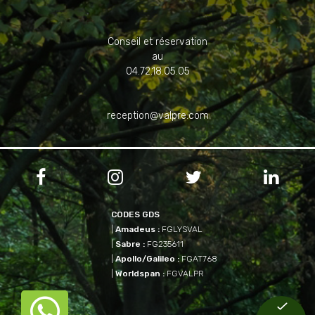
Conseil et réservation
au
04.72.18.05.05
reception@valpre.com




CODES GDS
|
Amadeus :
FGLYSVAL
|
Sabre :
FG235611
|
Apollo/Galileo :
FGAT768
|
Worldspan :
FGVALPR
